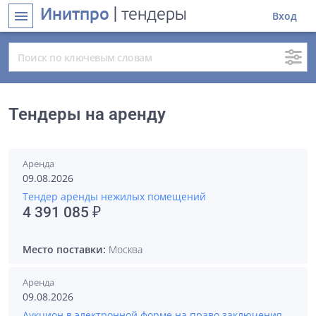
Инитпро
| тендеры
menu
Вход
Тендеры на аренду
Аренда
09.08.2026
Тендер аренды нежилых помещений
4 391 085 ₽
Место поставки:
Москва
Аренда
09.08.2026
Аукцион в электронной форме на право заключения